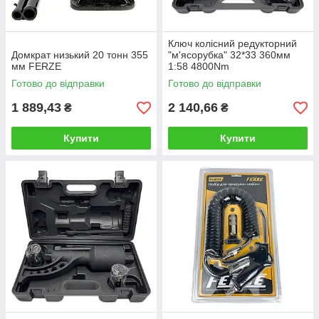
Ключ колісний редукторний
Домкрат низький 20 тонн 355
"м'ясорубка" 32*33 360мм
мм FERZE
1:58 4800Nm
Готово до відправки
Готово до відправки
1 889,43
2 140,66
₴
₴
Купити
Купити