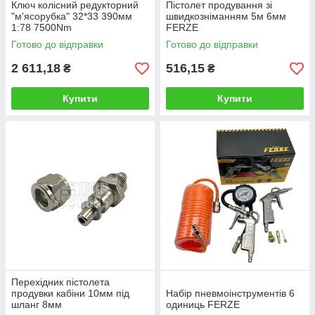
Ключ колісний редукторний
Пістолет продування зі
"м'ясорубка" 32*33 390мм
швидкозніманням 5м 6мм
1:78 7500Nm
FERZE
Готово до відправки
Готово до відправки
2 611,18
516,15
₴
₴
Купити
Купити
Перехідник пістолета
продувки кабіни 10мм під
Набір пневмоінструментів 6
шланг 8мм
одиниць FERZE