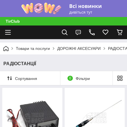
TirClub
Товари та послуги
ДОРОЖНІ АКСЕСУАРИ
РАДІОСТА
РАДІОСТАНЦІЇ
Сортування
0
Фільтри