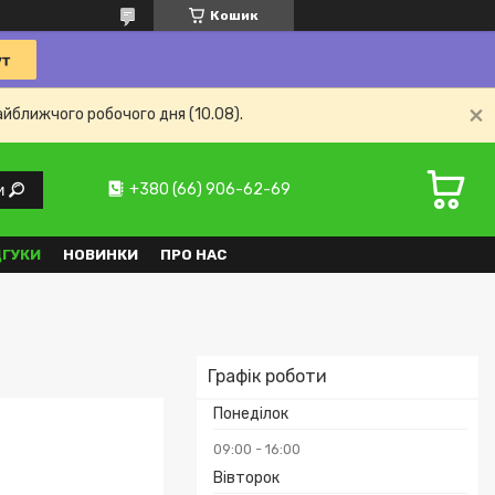
Кошик
айближчого робочого дня (10.08).
+380 (66) 906-62-69
и
ДГУКИ
НОВИНКИ
ПРО НАС
Графік роботи
Понеділок
09:00
16:00
Вівторок