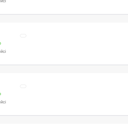
йсі
о
йсі
о
йсі