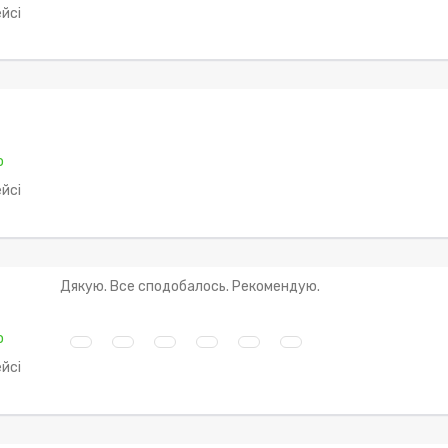
йсі
о
йсі
Дякую. Все сподобалось. Рекомендую.
о
йсі