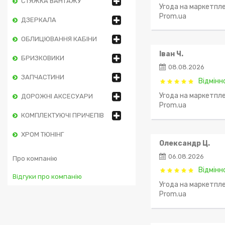
СТЯЖКА ВАНТАЖУ
Угода на маркетпле
Prom.ua
ДЗЕРКАЛА
ОБЛИЦЮВАННЯ КАБІНИ
Іван Ч.
БРИЗКОВИКИ
08.08.2026
ЗАПЧАСТИНИ
Відмінн
Угода на маркетпле
ДОРОЖНІ АКСЕСУАРИ
Prom.ua
КОМПЛЕКТУЮЧІ ПРИЧЕПІВ
ХРОМ ТЮНІНГ
Олександр Ц.
06.08.2026
Про компанію
Відмінн
Відгуки про компанію
Угода на маркетпле
Prom.ua