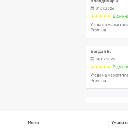
Володимир О.
31.07.2026
Відмінн
Угода на маркетпле
Prom.ua
Богдан В.
30.07.2026
Відмінн
Угода на маркетпле
Prom.ua
Меню
Умови с