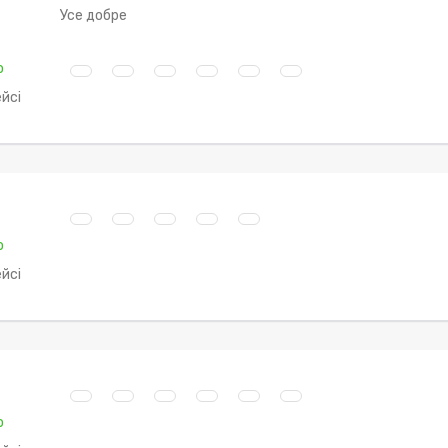
Усе добре
о
йсі
о
йсі
о