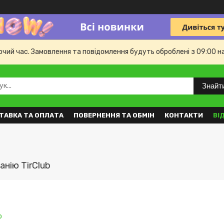
бочий час. Замовлення та повідомлення будуть оброблені з 09:00 н
Знайт
ТАВКА ТА ОПЛАТА
ПОВЕРНЕННЯ ТА ОБМІН
КОНТАКТИ
ВІ
анію TirClub
о