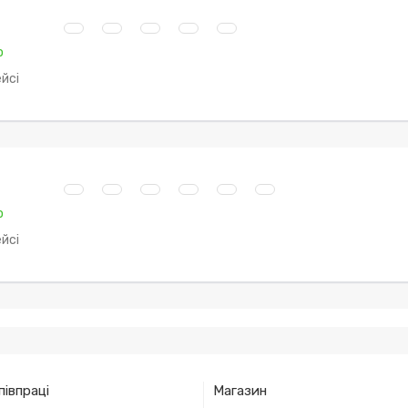
о
йсі
о
йсі
півпраці
Магазин