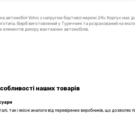
 автомобілі Volvo з напругою бортової мережі 24v. Корпус має д
оготипа. Виріб виготовлений у Туреччині та розрахований на екс
их елементів декору вантажних автомобілів.
собливості наших товарів
есуари
лі, так і якісні аналоги від перевірених виробників, що дозволяє 