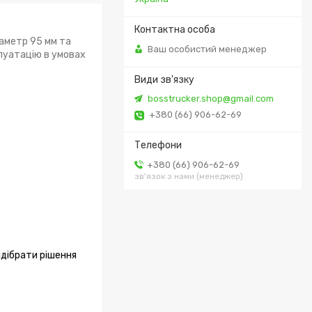
іаметр 95 мм та
Ваш особистий менеджер
плуатацію в умовах
bosstrucker.shop@gmail.com
+380 (66) 906-62-69
+380 (66) 906-62-69
зв'язок з нами (менеджер)
підібрати рішення