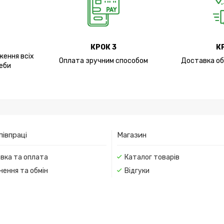
КРОК 3
К
ження всіх
Оплата зручним способом
Доставка об
еби
півпраці
Магазин
вка та оплата
Каталог товарів
нення та обмін
Відгуки