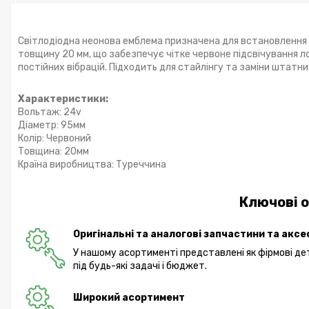
Світлодіодна неонова емблема призначена для встановлення на
товщину 20 мм, що забезпечує чітке червоне підсвічування л
постійних вібрацій. Підходить для стайлінгу та заміни штатн
Характеристики:
Вольтаж: 24v
Діаметр: 95мм
Колір: Червоний
Товщина: 20мм
Країна виробництва: Туреччина
Ключові о
Оригінальні та аналогові запчастини та акс
У нашому асортименті представлені як фірмові дета
під будь-які задачі і бюджет.
Широкий асортимент