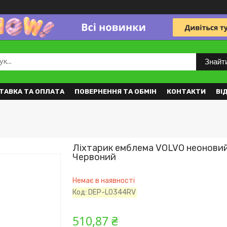
Знайт
ТАВКА ТА ОПЛАТА
ПОВЕРНЕННЯ ТА ОБМІН
КОНТАКТИ
ВІ
Ліхтарик емблема VOLVO неонови
Червоний
Немає в наявності
Код:
DEP-L0344RV
510,87 ₴