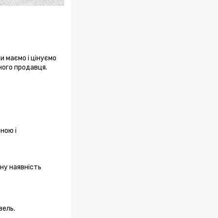
Ми маємо і цінуємо
ного продавця.
ною і
ну наявність
вель.