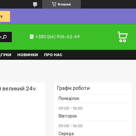
Кошик
+380 (66) 906-62-69
и
ДГУКИ
НОВИНКИ
ПРО НАС
й великий 24v
Графік роботи
Понеділок
09:00
16:00
Вівторок
09:00
16:00
Середа